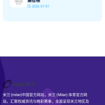
届征程
2026-07-01
米兰·(milan)中国官方网站，米兰 (Milan) 体育官方网
站，汇聚权威资讯与精彩赛事，全面呈现米兰地区及