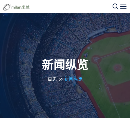
新闻纵览
首页
新闻纵览