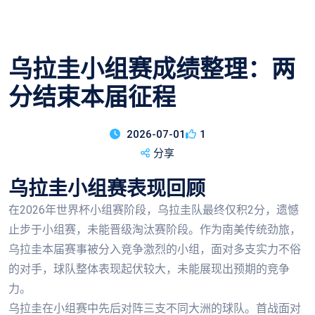
乌拉圭小组赛成绩整理：两
分结束本届征程
2026-07-01
1
分享
乌拉圭小组赛表现回顾
在2026年世界杯小组赛阶段，乌拉圭队最终仅积2分，遗憾
止步于小组赛，未能晋级淘汰赛阶段。作为南美传统劲旅，
乌拉圭本届赛事被分入竞争激烈的小组，面对多支实力不俗
的对手，球队整体表现起伏较大，未能展现出预期的竞争
力。
乌拉圭在小组赛中先后对阵三支不同大洲的球队。首战面对