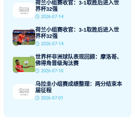
荷兰小组赛收官：3-1取胜后进入世
界杯32强
2026-07-14
荷兰小组赛收官：3-1取胜后进入世
界杯32强
2026-07-14
世界杯非洲球队表现回顾：摩洛哥、
佛得角晋级淘汰赛
2026-07-10
乌拉圭小组赛成绩整理：两分结束本
届征程
2026-07-01