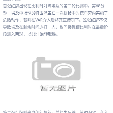
首张红牌出现在比利时对阵埃及的第二轮比赛中。第68分
钟，埃及中场球员特雷泽盖在一次拼抢中对德布劳内实施了
危险动作，裁判在VAR介入后将其直接罚下。这张红牌不仅
导致埃及在剩余时间少打一人，也间接促使比利时在最后阶
段连入两球，以3比1逆转取胜。
第二张红牌则来自伊朗与新西兰的生死战。第82分钟，伊朗