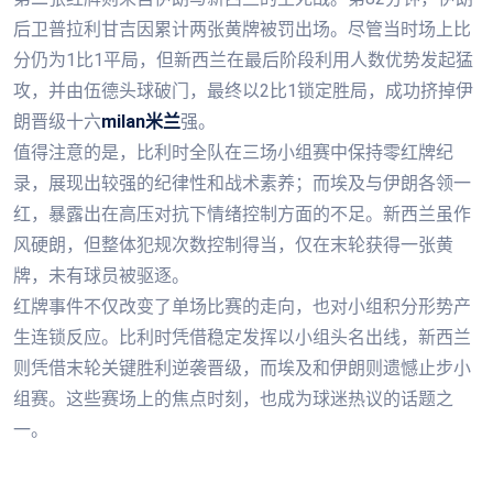
后卫普拉利甘吉因累计两张黄牌被罚出场。尽管当时场上比
分仍为1比1平局，但新西兰在最后阶段利用人数优势发起猛
攻，并由伍德头球破门，最终以2比1锁定胜局，成功挤掉伊
朗晋级十六
milan米兰
强。
值得注意的是，比利时全队在三场小组赛中保持零红牌纪
录，展现出较强的纪律性和战术素养；而埃及与伊朗各领一
红，暴露出在高压对抗下情绪控制方面的不足。新西兰虽作
风硬朗，但整体犯规次数控制得当，仅在末轮获得一张黄
牌，未有球员被驱逐。
红牌事件不仅改变了单场比赛的走向，也对小组积分形势产
生连锁反应。比利时凭借稳定发挥以小组头名出线，新西兰
则凭借末轮关键胜利逆袭晋级，而埃及和伊朗则遗憾止步小
组赛。这些赛场上的焦点时刻，也成为球迷热议的话题之
一。