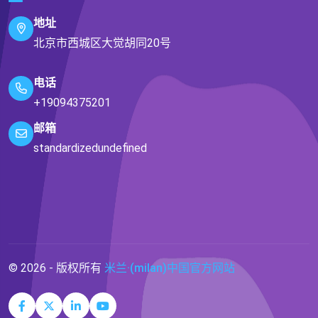
地址
北京市西城区大觉胡同20号
电话
+19094375201
邮箱
standardizedundefined
© 2026 - 版权所有
米兰·(milan)中国官方网站