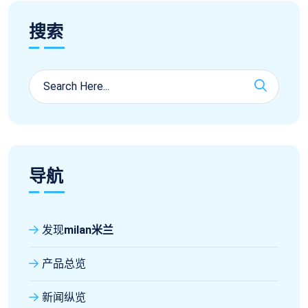
搜索
导航
发现
milan米兰
产品总览
新闻纵览