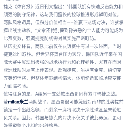
捷克《体育报》近日刊文指出：“韩国队拥有快速反击能力和
顽强的防守纪律，这与我们擅长的控球推进形成鲜明对位。
两队风格迥异，但积分价值相当——谁赢下这场对决，谁就掌
握出线主动权。”文章还特别提到孙兴慜的个人能力可能成为
比赛变数，强调捷克防线需对其实施严密盯防。
从历史交锋看，两队此前仅在友谊赛中有过一次碰面，当时
捷克2比1取胜。但世界杯舞台压力迥异，韩国队近年来在国
际大赛中展现出极强的战术执行力和心理韧性，尤其在面对
欧洲球队时屡有上佳表现。反观捷克，虽拥有希克、绍切克
等英超悍将，但整体年龄结构偏大，体能储备和临场应变能
力面临考验。
值得注意的是，A组另一支劲旅墨西哥同样紧盯韩捷之战。
若
milan米兰
两队战平，墨西哥很可能凭借对南非的胜势提前
锁定一个出线名额，而剩余一席将取决于净胜球甚至末轮胜
负关系。因此，韩国与捷克的对决不仅关乎彼此命运，更可
能重塑整个小组的出线格局。