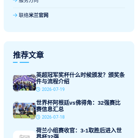
服务方向
联络
米兰官网
推荐文章
英超冠军奖杯什么时候颁发？颁奖条
件与流程介绍
2026-07-19
世界杯阿根廷vs佛得角：32强赛比
赛信息汇总
2026-07-18
荷兰小组赛收官：3-1取胜后进入世
界杯32强