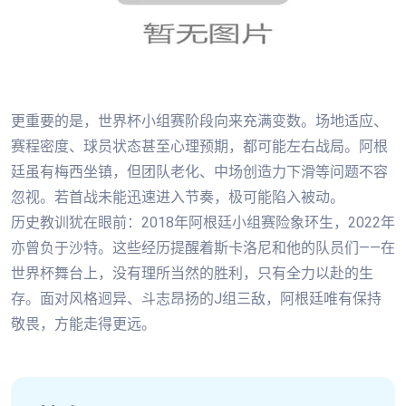
更重要的是，世界杯小组赛阶段向来充满变数。场地适应、
赛程密度、球员状态甚至心理预期，都可能左右战局。阿根
廷虽有梅西坐镇，但团队老化、中场创造力下滑等问题不容
忽视。若首战未能迅速进入节奏，极可能陷入被动。
历史教训犹在眼前：2018年阿根廷小组赛险象环生，2022年
亦曾负于沙特。这些经历提醒着斯卡洛尼和他的队员们——在
世界杯舞台上，没有理所当然的胜利，只有全力以赴的生
存。面对风格迥异、斗志昂扬的J组三敌，阿根廷唯有保持
敬畏，方能走得更远。