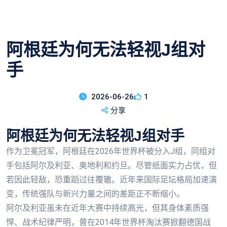
阿根廷为何无法轻视J组对
手
2026-06-26
1
分享
阿根廷为何无法轻视J组对手
作为卫冕冠军，阿根廷在2026年世界杯被分入J组，同组对
手包括阿尔及利亚、奥地利和约旦。尽管纸面实力占优，但
若因此轻敌，恐重蹈过往覆辙。近年来国际足坛格局加速演
变，传统强队与新兴力量之间的差距正不断缩小。
阿尔及利亚虽未在近年大赛中持续高光，但其身体素质强
悍、战术纪律严明，曾在2014年世界杯淘汰赛掀翻德国战