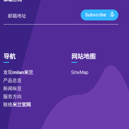
Subscribe
导航
网站地图
发现
milan米兰
SiteMap
产品总览
新闻纵览
服务方向
联络
米兰官网