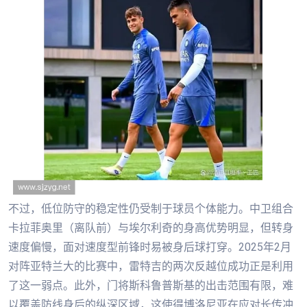
不过，低位防守的稳定性仍受制于球员个体能力。中卫组合
卡拉菲奥里（离队前）与埃尔利奇的身高优势明显，但转身
速度偏慢，面对速度型前锋时易被身后球打穿。2025年2月
对阵亚特兰大的比赛中，雷特吉的两次反越位成功正是利用
了这一弱点。此外，门将斯科鲁普斯基的出击范围有限，难
以覆盖防线身后的纵深区域，这使得博洛尼亚在应对长传冲