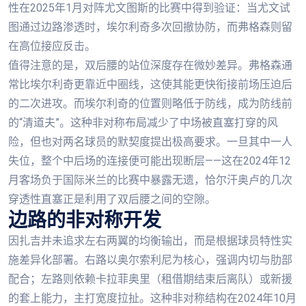
性在2025年1月对阵尤文图斯的比赛中得到验证：当尤文试
图通过边路渗透时，埃尔利奇多次回撤协防，而弗格森则留
在高位接应反击。
值得注意的是，双后腰的站位深度存在微妙差异。弗格森通
常比埃尔利奇更靠近中圈线，这使其能更快衔接前场压迫后
的二次进攻。而埃尔利奇的位置则略低于防线，成为防线前
的“清道夫”。这种非对称布局减少了中场被直塞打穿的风
险，但也对两名球员的默契度提出极高要求。一旦其中一人
失位，整个中后场的连接便可能出现断层——这在2024年12
月客场负于国际米兰的比赛中暴露无遗，恰尔汗奥卢的几次
穿透性直塞正是利用了双后腰之间的空隙。
边路的非对称开发
因扎吉并未追求左右两翼的均衡输出，而是根据球员特性实
施差异化部署。右路以奥尔索利尼为核心，强调内切与肋部
配合；左路则依赖卡拉菲奥里（租借期结束后离队）或新援
的套上能力，主打宽度拉扯。这种非对称结构在2024年10月