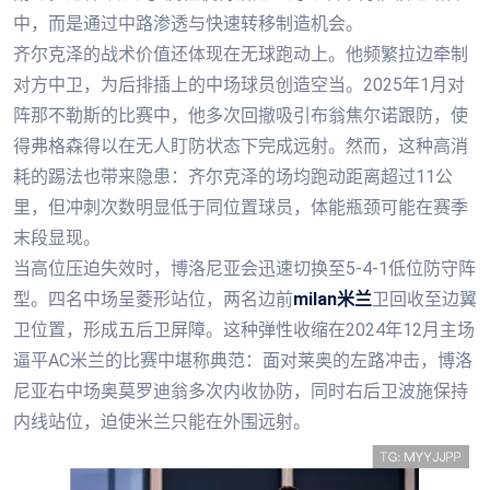
中，而是通过中路渗透与快速转移制造机会。
齐尔克泽的战术价值还体现在无球跑动上。他频繁拉边牵制
对方中卫，为后排插上的中场球员创造空当。2025年1月对
阵那不勒斯的比赛中，他多次回撤吸引布翁焦尔诺跟防，使
得弗格森得以在无人盯防状态下完成远射。然而，这种高消
耗的踢法也带来隐患：齐尔克泽的场均跑动距离超过11公
里，但冲刺次数明显低于同位置球员，体能瓶颈可能在赛季
末段显现。
当高位压迫失效时，博洛尼亚会迅速切换至5-4-1低位防守阵
型。四名中场呈菱形站位，两名边前
milan米兰
卫回收至边翼
卫位置，形成五后卫屏障。这种弹性收缩在2024年12月主场
逼平AC米兰的比赛中堪称典范：面对莱奥的左路冲击，博洛
尼亚右中场奥莫罗迪翁多次内收协防，同时右后卫波施保持
内线站位，迫使米兰只能在外围远射。