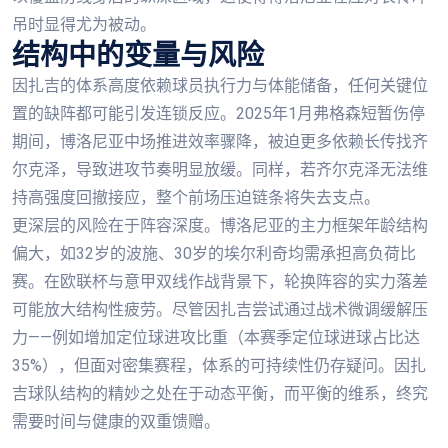
吊时显得尤为被动。
结构中的变量与风险
因扎吉的体系高度依赖球员执行力与体能储备，任何关键位
置的缺阵都可能引发连锁反应。2025年1月弗格森短暂伤停
期间，博洛尼亚中场推进效率骤降，被迫更多依赖长传找齐
尔克泽，导致进攻节奏明显放缓。同样，若齐尔克泽无法维
持高强度回撤接应，整个前场压迫链条将失去支点。
更深层的风险在于阵容深度。博洛尼亚的主力框架年龄结构
偏大，如32岁的波施、30岁的埃尔利奇均需承担高负荷比
赛。在欧联杯与意甲双线作战背景下，轮换阵容的实力落差
可能放大结构性疲劳。尽管因扎吉尝试通过战术微调缓解压
力——例如增加定位球进攻比重（本赛季定位球进球占比达
35%），但面对密集赛程，体系的可持续性仍存疑问。因扎
吉球队结构的精妙之处在于动态平衡，而平衡的维系，终究
需要时间与健康的双重馈赠。