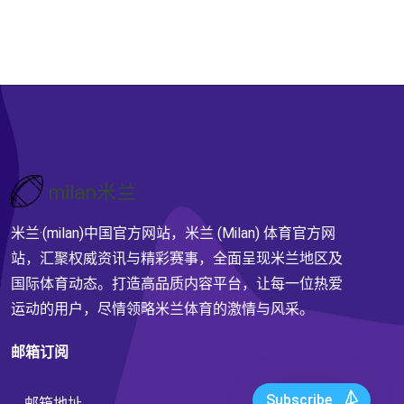
米兰·(milan)中国官方网站，米兰 (Milan) 体育官方网
站，汇聚权威资讯与精彩赛事，全面呈现米兰地区及
国际体育动态。打造高品质内容平台，让每一位热爱
运动的用户，尽情领略米兰体育的激情与风采。
邮箱订阅
Subscribe