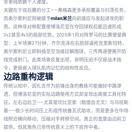
非单纯依赖个人速度。
关键在于双后腰的分工——弗格森更多承担覆盖与扫荡任务，
而奥尔索利尼则被赋予
milan米兰
向前接应与发起进攻的职
责。这种非对称配置使博洛尼亚在夺回球权后能迅速形成
3v2甚至4v3的局部优势。2025年1月对阵罗马的比赛便是典
型：上半场第27分钟，齐尔克泽在右肋部逼抢克里斯坦特，
奥尔索利尼立即斜插至空当接应解围球，三传两递便撕开防
线完成射门。此类场景反复出现，说明压迫不仅是战术指
令，更是嵌入球队肌肉记忆的结构性反应。
边路重构逻辑
传统认知中，因扎吉作为前锋出身的教练可能偏好中路渗
透，但博洛尼亚的实际边路使用方式却呈现出高度工具化特
征。左右边后卫——尤其是坎比亚索（租借自尤文）与乌班斯
基——极少长时间压上形成传统叠瓦式助攻，而是更多在中场
线附近横向移动，压缩对手转移空间。真正的宽度由边前卫
提供，但其角色已非传统意义上的下底传中者。