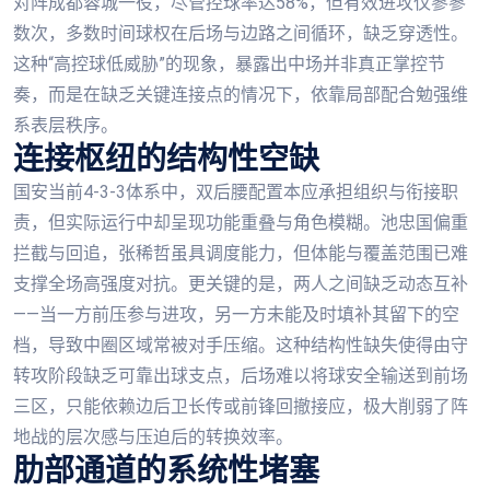
对阵成都蓉城一役，尽管控球率达58%，但有效进攻仅寥寥
数次，多数时间球权在后场与边路之间循环，缺乏穿透性。
这种“高控球低威胁”的现象，暴露出中场并非真正掌控节
奏，而是在缺乏关键连接点的情况下，依靠局部配合勉强维
系表层秩序。
连接枢纽的结构性空缺
国安当前4-3-3体系中，双后腰配置本应承担组织与衔接职
责，但实际运行中却呈现功能重叠与角色模糊。池忠国偏重
拦截与回追，张稀哲虽具调度能力，但体能与覆盖范围已难
支撑全场高强度对抗。更关键的是，两人之间缺乏动态互补
——当一方前压参与进攻，另一方未能及时填补其留下的空
档，导致中圈区域常被对手压缩。这种结构性缺失使得由守
转攻阶段缺乏可靠出球支点，后场难以将球安全输送到前场
三区，只能依赖边后卫长传或前锋回撤接应，极大削弱了阵
地战的层次感与压迫后的转换效率。
肋部通道的系统性堵塞