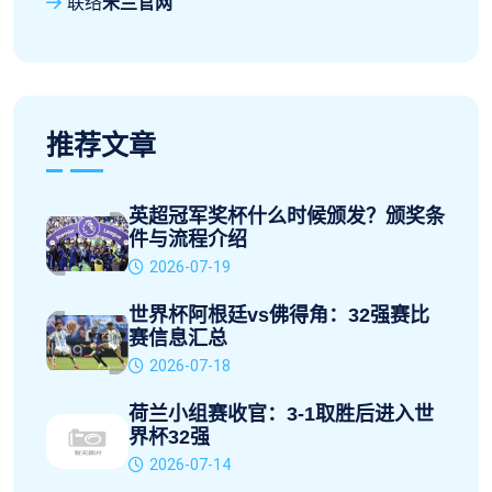
联络
米兰官网
推荐文章
英超冠军奖杯什么时候颁发？颁奖条
件与流程介绍
2026-07-19
世界杯阿根廷vs佛得角：32强赛比
赛信息汇总
2026-07-18
荷兰小组赛收官：3-1取胜后进入世
界杯32强
2026-07-14