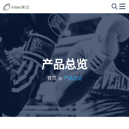
产品总览
首页
产品总览