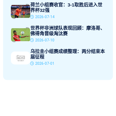
荷兰小组赛收官：3-1取胜后进入世
界杯32强
2026-07-14
世界杯非洲球队表现回顾：摩洛哥、
佛得角晋级淘汰赛
2026-07-10
乌拉圭小组赛成绩整理：两分结束本
届征程
2026-07-01