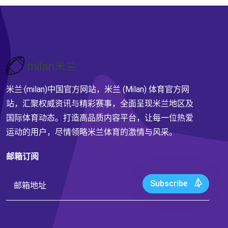
米兰·(milan)中国官方网站，米兰 (Milan) 体育官方网
站，汇聚权威资讯与精彩赛事，全面呈现米兰地区及
国际体育动态。打造高品质内容平台，让每一位热爱
运动的用户，尽情领略米兰体育的激情与风采。
邮箱订阅
Subscribe