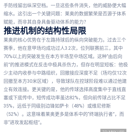
手防线留出纵深空档。一旦这些条件消失，他的威胁便大幅
缩水。这引出一个关键问题：莱奥的数据繁荣是否源于体系
赋能，而非其自身具备驱动体系的能力？
推进机制的结构性局限
莱奥的核心优势在于左路持球后的纵向突破能力。过去三个
赛季，他在意甲场均成功过人3.2次，位列联赛前三，其中
70%以上的突破发生在本方半场至中场区域。这种“由后向
前”的推进模式在反击中极具杀伤力，但存在明显短板：他极
少主动内收参与中路组织，回撤接应深度不足（场均仅12次
回撤至本方30米区域），导致球队在控球阶段难以通过他建
立有效连接。更关键的是，他的传球选择高度集中于直线直
塞或下底传中，短传成功率虽达82%，但向前传球占比不足
35%，远低于同级别边锋如萨卡（48%）或维尼修斯
（52%）。这意味着莱奥更多是体系中的“终端执行者”，而
非“进攻发起枢纽”。