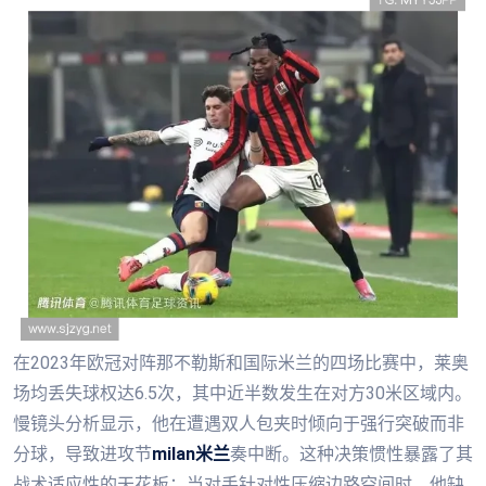
在2023年欧冠对阵那不勒斯和国际米兰的四场比赛中，莱奥
场均丢失球权达6.5次，其中近半数发生在对方30米区域内。
慢镜头分析显示，他在遭遇双人包夹时倾向于强行突破而非
分球，导致进攻节
milan米兰
奏中断。这种决策惯性暴露了其
战术适应性的天花板：当对手针对性压缩边路空间时，他缺