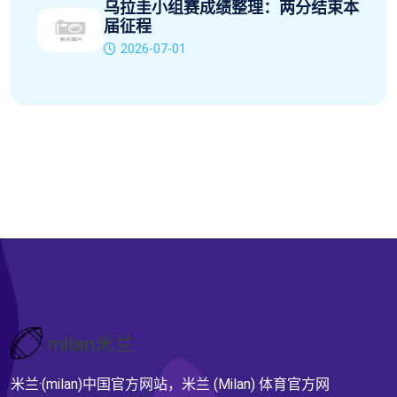
乌拉圭小组赛成绩整理：两分结束本
届征程
2026-07-01
米兰·(milan)中国官方网站，米兰 (Milan) 体育官方网