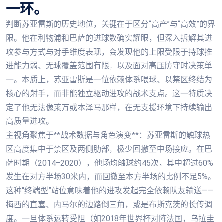
一环。
判断苏亚雷斯的历史地位，关键在于区分“高产”与“高效”的界
限。他在利物浦和巴萨的进球数确实耀眼，但深入拆解其进
攻参与方式与对手维度表现，会发现他的上限受限于持球推
进能力弱、无球覆盖范围有限，以及面对高压防守时决策单
一。本质上，苏亚雷斯是一位依赖体系喂球、以禁区终结为
核心的射手，而非能独立驱动进攻的战术支点。这一特质决
定了他无法像莱万或本泽马那样，在无支援环境下持续输出
高质量进攻。
主视角聚焦于**战术数据与角色演变**：苏亚雷斯的触球热
区高度集中于禁区及两侧肋部，极少回撤至中场接应。在巴
萨时期（2014–2020），他场均触球约45次，其中超过60%
发生在对方半场30米内，而回撤至本方半场的比例不足5%。
这种“终端型”站位意味着他的进攻发起完全依赖队友输送——
梅西的直塞、内马尔的边路倒三角，或是布斯克茨的长传调
度。一旦体系运转受阻（如2018年世界杯对阵法国，乌拉圭