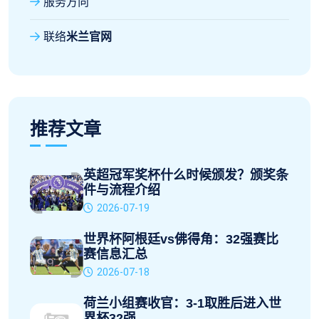
服务方向
联络
米兰官网
推荐文章
英超冠军奖杯什么时候颁发？颁奖条
件与流程介绍
2026-07-19
世界杯阿根廷vs佛得角：32强赛比
赛信息汇总
2026-07-18
荷兰小组赛收官：3-1取胜后进入世
界杯32强